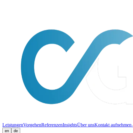
Leistungen
Vorgehen
Referenzen
Insights
Über uns
Kontakt aufnehmen
en
de